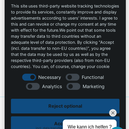
Datenschutz
safe
This site uses third-party website tracking technologies
to provide its services, constantly improve and display
Impressum
Omniprotect –
advertisements according to users' interests. I agree to
Onlineshop
this and can revoke or change my consent at any time
with effect for the future.We point out that some tools
Kontakt
may transfer data to third countries without an
adequate level of data protection. By clicking "Accept
(incl. data transfer to non-EU countries)", you agree
info@die-schutzprofis.de
that the data may be used by us as well as by the
respective third-party providers (also from non-EU
+49 (511) 679997-97
countries). You can, of course, change your cookie
settings at any time.
Wohlenbergstraße 6
Necessary
Functional
30179 Hannover
Analytics
Marketing
Deutschland
© 2026 Die Schutzprofis. Mit Liebe gemacht
MiU24®
und gehostet bei
Reject optional
Hostingmonster®
Accept all
Wie kann ich helfen ?
Cookie policy
Privacy Policy
incl. data transfer to non-EU countries