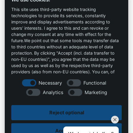
This site uses third-party website tracking
AAV Arbeitsschutz
Marketing
technologies to provide its services, constantly
GmbH
improve and display advertisements according to
AGB`s
users' interests. I agree to this and can revoke or
Allprotec® Just work
change my consent at any time with effect for the
Datenschutz
safe
future.We point out that some tools may transfer data
to third countries without an adequate level of data
Impressum
Omniprotect –
protection. By clicking "Accept (incl. data transfer to
Onlineshop
non-EU countries)", you agree that the data may be
used by us as well as by the respective third-party
providers (also from non-EU countries). You can, of
Kontakt
course, change your cookie settings at any time.
Necessary
Functional
info@die-schutzprofis.de
Analytics
Marketing
+49 (511) 679997-97
Reject optional
Wohlenbergstraße 6
30179 Hannover
Deutschland
Accept all