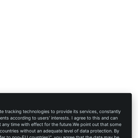
te tracking technologies to provide its services, constantly
ts according to users' interests. I agree to this and can
any time with effect for the future.We point out that some
s
Kontakt
 countries without an adequate level of data protection. By
nsfer to non-EU countries)", you agree that the data may be