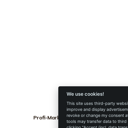
We use cookies!
This site uses third-party websi
improve and display advertisemen
revoke or change my consent at 
Profi-Marken
Profi-Info
tools may transfer data to third
clicking "Accept (incl. data tra