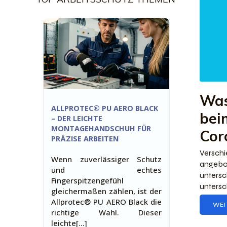
Was
ALLPROTEC® PU AERO BLACK
bei
– DER LEICHTE
MONTAGEHANDSCHUH FÜR
Cor
PRÄZISE ARBEITEN
Versch
Wenn zuverlässiger Schutz
angebo
und echtes
unters
Fingerspitzengefühl
untersc
gleichermaßen zählen, ist der
Allprotec® PU AERO Black die
WEI
richtige Wahl. Dieser
leichte[…]