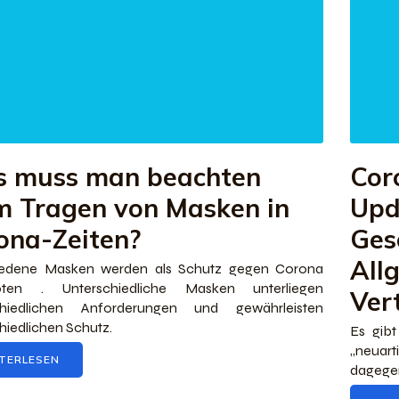
 muss man beachten
Cor
m Tragen von Masken in
Upd
ona-Zeiten?
Ges
All
iedene Masken werden als Schutz gegen Corona
ten . Unterschiedliche Masken unterliegen
Ver
chiedlichen Anforderungen und gewährleisten
hiedlichen Schutz.
Es gib
„neuart
TERLESEN
dagegen