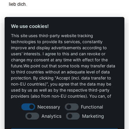
lieb dich.
Profi-Marken
Profi-Infos
We use cookies!
This site uses third-party website tracking
AAV Arbeitsschutz
Marketing
technologies to provide its services, constantly
GmbH
improve and display advertisements according to
AGB`s
users' interests. I agree to this and can revoke or
Allprotec® Just work
change my consent at any time with effect for the
Datenschutz
safe
future.We point out that some tools may transfer data
to third countries without an adequate level of data
Impressum
Omniprotect –
protection. By clicking "Accept (incl. data transfer to
Onlineshop
non-EU countries)", you agree that the data may be
used by us as well as by the respective third-party
providers (also from non-EU countries). You can, of
Kontakt
course, change your cookie settings at any time.
Necessary
Functional
info@die-schutzprofis.de
Analytics
Marketing
+49 (511) 679997-97