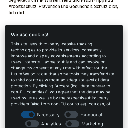
begleitet dich mit Wissen, Herz und Praxis-Tipps zu
Arbeitsschutz, Prävention und Gesundheit. Schütz dich,
lieb dich.
Profi-Marken
Profi-Infos
We use cookies!
This site uses third-party website tracking
AAV Arbeitsschutz
Marketing
technologies to provide its services, constantly
GmbH
improve and display advertisements according to
AGB`s
users' interests. I agree to this and can revoke or
Allprotec® Just work
change my consent at any time with effect for the
Datenschutz
safe
future.We point out that some tools may transfer data
to third countries without an adequate level of data
Impressum
Omniprotect –
protection. By clicking "Accept (incl. data transfer to
Onlineshop
non-EU countries)", you agree that the data may be
used by us as well as by the respective third-party
providers (also from non-EU countries). You can, of
Kontakt
course, change your cookie settings at any time.
Necessary
Functional
info@die-schutzprofis.de
Analytics
Marketing