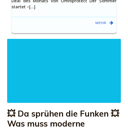
Deal des Monats von Omniprotect Der Sommer
startet –[…]
MEHR
💥 Da sprühen die Funken 💥
Was muss moderne