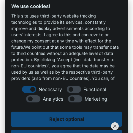
Profi-Marken
Profi-Infos
We use cookies!
This site uses third-party website tracking
AAV Arbeitsschutz
Marketing
technologies to provide its services, constantly
GmbH
improve and display advertisements according to
AGB`s
users' interests. I agree to this and can revoke or
Allprotec® Just work
change my consent at any time with effect for the
Datenschutz
safe
future.We point out that some tools may transfer data
to third countries without an adequate level of data
Impressum
Omniprotect –
protection. By clicking "Accept (incl. data transfer to
Onlineshop
non-EU countries)", you agree that the data may be
used by us as well as by the respective third-party
providers (also from non-EU countries). You can, of
Kontakt
course, change your cookie settings at any time.
Necessary
Functional
info@die-schutzprofis.de
Analytics
Marketing
+49 (511) 679997-97
Reject optional
Wohlenbergstraße 6
30179 Hannover