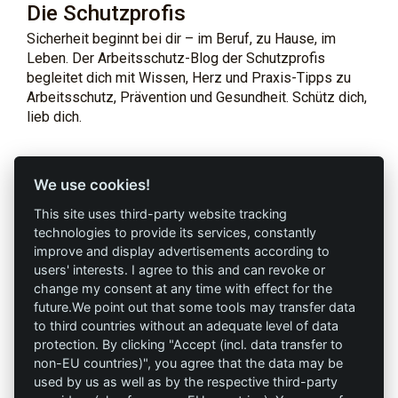
Die Schutzprofis
Sicherheit beginnt bei dir – im Beruf, zu Hause, im
Leben. Der Arbeitsschutz-Blog der Schutzprofis
begleitet dich mit Wissen, Herz und Praxis-Tipps zu
Arbeitsschutz, Prävention und Gesundheit. Schütz dich,
lieb dich.
Profi-Marken
Profi-Infos
We use cookies!
This site uses third-party website tracking
AAV Arbeitsschutz
Marketing
technologies to provide its services, constantly
GmbH
improve and display advertisements according to
AGB`s
users' interests. I agree to this and can revoke or
Allprotec® Just work
change my consent at any time with effect for the
Datenschutz
safe
future.We point out that some tools may transfer data
to third countries without an adequate level of data
Impressum
Omniprotect –
protection. By clicking "Accept (incl. data transfer to
Onlineshop
non-EU countries)", you agree that the data may be
used by us as well as by the respective third-party