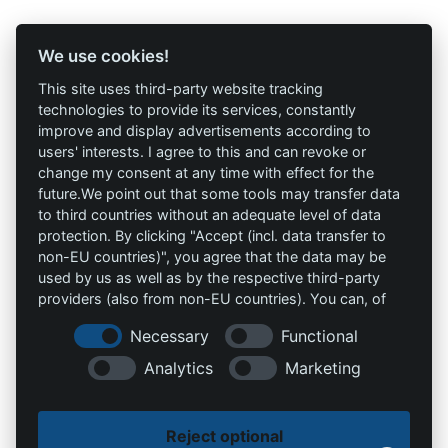
Profi-Marken
Profi-Infos
We use cookies!
This site uses third-party website tracking
AAV Arbeitsschutz
Marketing
technologies to provide its services, constantly
GmbH
improve and display advertisements according to
AGB`s
users' interests. I agree to this and can revoke or
Allprotec® Just work
change my consent at any time with effect for the
Datenschutz
safe
future.We point out that some tools may transfer data
to third countries without an adequate level of data
Impressum
Omniprotect –
protection. By clicking "Accept (incl. data transfer to
Onlineshop
non-EU countries)", you agree that the data may be
used by us as well as by the respective third-party
providers (also from non-EU countries). You can, of
Kontakt
course, change your cookie settings at any time.
Necessary
Functional
info@die-schutzprofis.de
Analytics
Marketing
+49 (511) 679997-97
Reject optional
Wohlenbergstraße 6