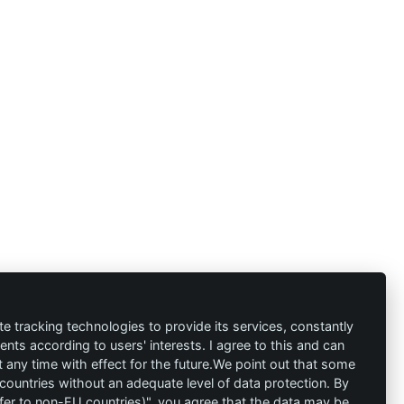
te tracking technologies to provide its services, constantly
ts according to users' interests. I agree to this and can
any time with effect for the future.We point out that some
s
Kontakt
 countries without an adequate level of data protection. By
nsfer to non-EU countries)", you agree that the data may be