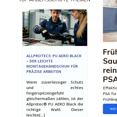
Frü
ALLPROTEC® PU AERO BLACK
Sau
– DER LEICHTE
MONTAGEHANDSCHUH FÜR
rein
PRÄZISE ARBEITEN
PS
Wenn zuverlässiger Schutz
und echtes
Effekti
Fingerspitzengefühl
PSA für
gleichermaßen zählen, ist der
Frühlin
Allprotec® PU AERO Black die
richtige Wahl. Dieser
WEI
leichte[…]