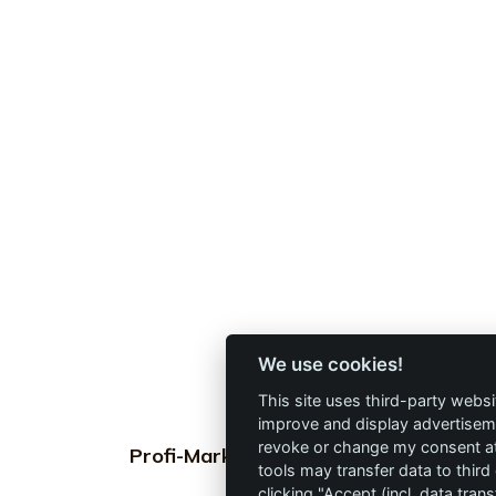
We use cookies!
This site uses third-party websi
improve and display advertisemen
revoke or change my consent at 
Profi-Marken
Profi-Info
tools may transfer data to third
clicking "Accept (incl. data tra