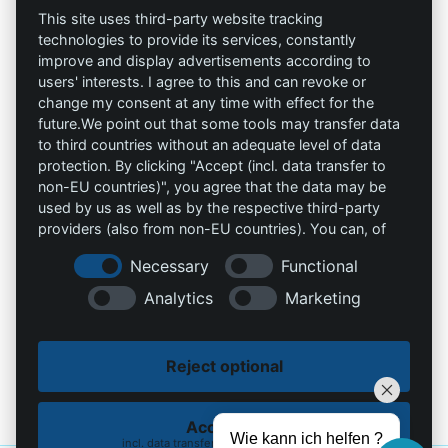
This site uses third-party website tracking
AAV Arbeitsschutz
Marketing
technologies to provide its services, constantly
GmbH
improve and display advertisements according to
AGB`s
users' interests. I agree to this and can revoke or
Allprotec® Just work
change my consent at any time with effect for the
Datenschutz
safe
future.We point out that some tools may transfer data
to third countries without an adequate level of data
Impressum
Omniprotect –
protection. By clicking "Accept (incl. data transfer to
Onlineshop
non-EU countries)", you agree that the data may be
used by us as well as by the respective third-party
providers (also from non-EU countries). You can, of
Kontakt
course, change your cookie settings at any time.
Necessary
Functional
info@die-schutzprofis.de
Analytics
Marketing
+49 (511) 679997-97
Reject optional
Wohlenbergstraße 6
30179 Hannover
Deutschland
Accept all
Wie kann ich helfen ?
incl. data transfer to non-EU countries