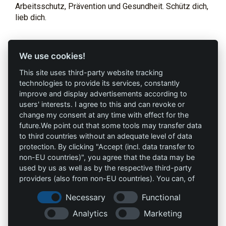
Arbeitsschutz, Prävention und Gesundheit. Schütz dich,
lieb dich.
Profi-Marken
Profi-Infos
We use cookies!
This site uses third-party website tracking
AAV Arbeitsschutz
Marketing
technologies to provide its services, constantly
GmbH
improve and display advertisements according to
AGB`s
users' interests. I agree to this and can revoke or
Allprotec® Just work
change my consent at any time with effect for the
Datenschutz
safe
future.We point out that some tools may transfer data
to third countries without an adequate level of data
Impressum
Omniprotect –
protection. By clicking "Accept (incl. data transfer to
Onlineshop
non-EU countries)", you agree that the data may be
used by us as well as by the respective third-party
providers (also from non-EU countries). You can, of
Kontakt
course, change your cookie settings at any time.
Necessary
Functional
info@die-schutzprofis.de
Analytics
Marketing