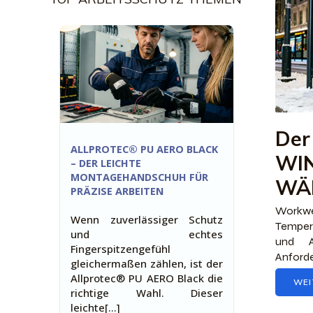
Der
ALLPROTEC® PU AERO BLACK
WIN
– DER LEICHTE
MONTAGEHANDSCHUH FÜR
WÄ
PRÄZISE ARBEITEN
Workw
Wenn zuverlässiger Schutz
Temper
und echtes
und A
Fingerspitzengefühl
Anforde
gleichermaßen zählen, ist der
Allprotec® PU AERO Black die
WEI
richtige Wahl. Dieser
leichte[…]