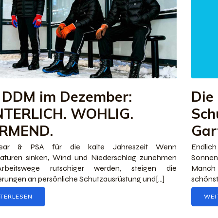
 DDM im Dezember:
Die
TERLICH. WOHLIG.
Schu
RMEND.
Gar
ear & PSA für die kalte Jahreszeit Wenn
Endlic
aturen sinken, Wind und Niederschlag zunehmen
Sonnen
rbeitswege rutschiger werden, steigen die
Manch
rungen an persönliche Schutzausrüstung und[…]
schöns
TERLESEN
WEI