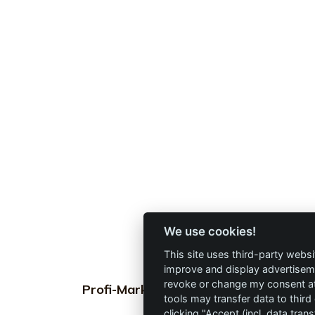
We use cookies!
This site uses third-party websi
improve and display advertisemen
revoke or change my consent at 
Profi-Marken
Profi-Info
tools may transfer data to third
clicking "Accept (incl. data tra