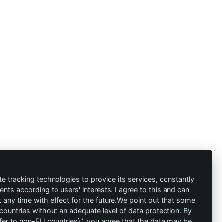
te tracking technologies to provide its services, constantly
ts according to users' interests. I agree to this and can
any time with effect for the future.We point out that some
s
Kontakt
 countries without an adequate level of data protection. By
nsfer to non-EU countries)", you agree that the data may be