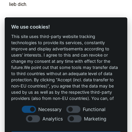
lieb dich.
Profi-Marken
Profi-Infos
We use cookies!
This site uses third-party website tracking
AAV Arbeitsschutz
Marketing
technologies to provide its services, constantly
GmbH
improve and display advertisements according to
AGB`s
users' interests. I agree to this and can revoke or
Allprotec® Just work
change my consent at any time with effect for the
Datenschutz
safe
future.We point out that some tools may transfer data
to third countries without an adequate level of data
Impressum
Omniprotect –
protection. By clicking "Accept (incl. data transfer to
Onlineshop
non-EU countries)", you agree that the data may be
used by us as well as by the respective third-party
providers (also from non-EU countries). You can, of
Kontakt
course, change your cookie settings at any time.
Necessary
Functional
info@die-schutzprofis.de
Analytics
Marketing
+49 (511) 679997-97