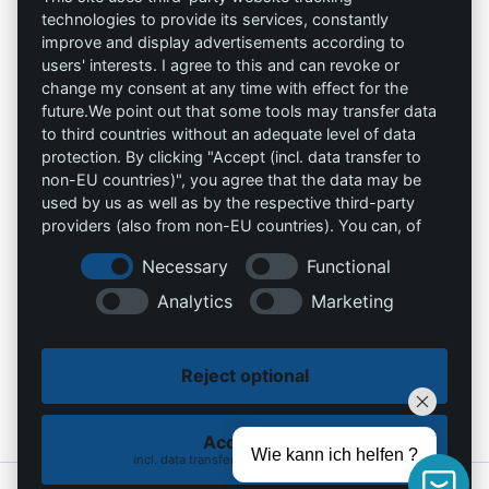
AAV Arbeitsschutz
Marketing
technologies to provide its services, constantly
GmbH
improve and display advertisements according to
AGB`s
users' interests. I agree to this and can revoke or
Allprotec® Just work
change my consent at any time with effect for the
Datenschutz
safe
future.We point out that some tools may transfer data
to third countries without an adequate level of data
Impressum
Omniprotect –
protection. By clicking "Accept (incl. data transfer to
Onlineshop
non-EU countries)", you agree that the data may be
used by us as well as by the respective third-party
providers (also from non-EU countries). You can, of
Kontakt
course, change your cookie settings at any time.
Necessary
Functional
info@die-schutzprofis.de
Analytics
Marketing
+49 (511) 679997-97
Reject optional
Wohlenbergstraße 6
30179 Hannover
Deutschland
Accept all
Wie kann ich helfen ?
incl. data transfer to non-EU countries