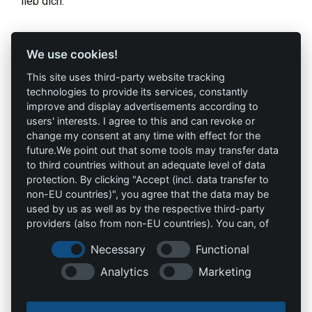
lieb dich.
Profi-Marken
Profi-Infos
We use cookies!
This site uses third-party website tracking
AAV Arbeitsschutz
Marketing
technologies to provide its services, constantly
GmbH
improve and display advertisements according to
AGB`s
users' interests. I agree to this and can revoke or
Allprotec® Just work
change my consent at any time with effect for the
Datenschutz
safe
future.We point out that some tools may transfer data
to third countries without an adequate level of data
Impressum
Omniprotect –
protection. By clicking "Accept (incl. data transfer to
Onlineshop
non-EU countries)", you agree that the data may be
used by us as well as by the respective third-party
providers (also from non-EU countries). You can, of
Kontakt
course, change your cookie settings at any time.
Necessary
Functional
info@die-schutzprofis.de
Analytics
Marketing
+49 (511) 679997-97