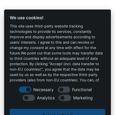
Profi-Marken
Profi-Infos
We use cookies!
This site uses third-party website tracking
AAV Arbeitsschutz
Marketing
technologies to provide its services, constantly
GmbH
improve and display advertisements according to
AGB`s
users' interests. I agree to this and can revoke or
Allprotec® Just work
change my consent at any time with effect for the
Datenschutz
safe
future.We point out that some tools may transfer data
to third countries without an adequate level of data
Impressum
Omniprotect –
protection. By clicking "Accept (incl. data transfer to
Onlineshop
non-EU countries)", you agree that the data may be
used by us as well as by the respective third-party
providers (also from non-EU countries). You can, of
Kontakt
course, change your cookie settings at any time.
Necessary
Functional
info@die-schutzprofis.de
Analytics
Marketing
+49 (511) 679997-97