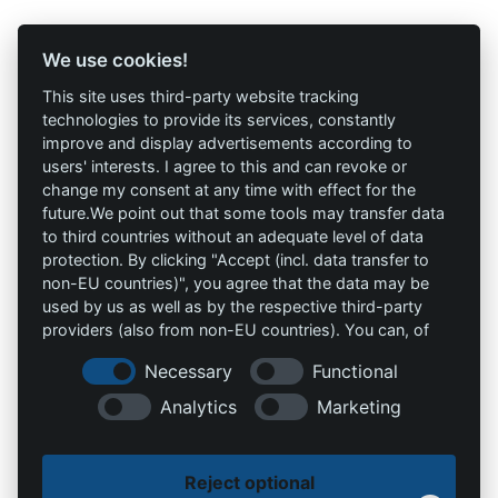
Profi-Marken
Profi-Infos
We use cookies!
This site uses third-party website tracking
AAV Arbeitsschutz
Marketing
technologies to provide its services, constantly
GmbH
improve and display advertisements according to
AGB`s
users' interests. I agree to this and can revoke or
Allprotec® Just work
change my consent at any time with effect for the
Datenschutz
safe
future.We point out that some tools may transfer data
to third countries without an adequate level of data
Impressum
Omniprotect –
protection. By clicking "Accept (incl. data transfer to
Onlineshop
non-EU countries)", you agree that the data may be
used by us as well as by the respective third-party
providers (also from non-EU countries). You can, of
Kontakt
course, change your cookie settings at any time.
Necessary
Functional
info@die-schutzprofis.de
Analytics
Marketing
+49 (511) 679997-97
Reject optional
Wohlenbergstraße 6